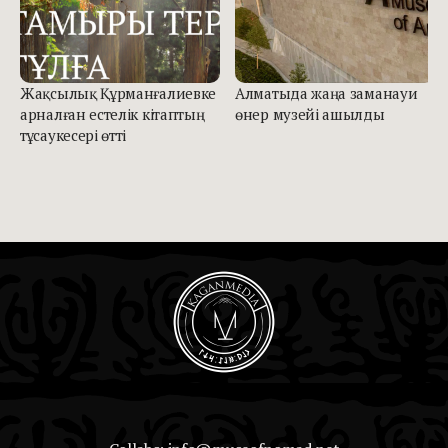
Жақсылық Құрманғалиевке
Алматыда жаңа заманауи
арналған естелік кітаптың
өнер музейі ашылды
тұсаукесері өтті