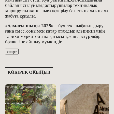
байланысты ұйымдастырушылар техникалық
маршрутты және шыңға көтерілу бағытын алдын ала
жабуға құқылы.
«Алматы шыңы 2025»
— бұл тек шың бағындыру
ғана емес, сонымен қатар отандық альпинизмнің
тарихи мерейтойына қатысып, жаңа дәстүрдің бір
бөлшегіне айналу мүмкіндігі.
спорт
КӨБІРЕК ОҚЫҢЫЗ