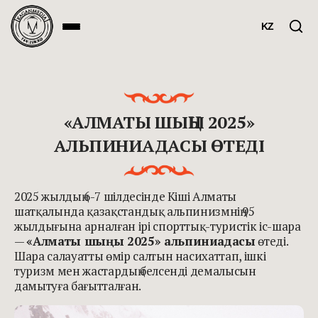
KZ
«АЛМАТЫ ШЫҢЫ 2025»
АЛЬПИНИАДАСЫ ӨТЕДІ
2025 жылдың 6-7 шілдесінде Кіші Алматы
шатқалында қазақстандық альпинизмнің 95
жылдығына арналған ірі спорттық-туристік іс-шара
—
«Алматы шыңы 2025» альпиниадасы
өтеді.
Шара салауатты өмір салтын насихаттап, ішкі
туризм мен жастардың белсенді демалысын
дамытуға бағытталған.