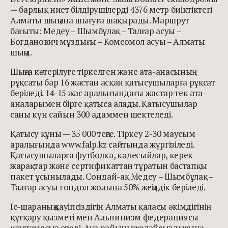
— барлық ниет білдірушілерді 4376 метр биіктіктегі
Алматы шыңына шығуға шақырады. Маршрут
бағыты: Медеу – Шымбұлақ – Талғар асуы –
Богданович мұздығы – Комсомол асуы – Алматы
шыңы.
Шыңға көтерілуге тіркелген және ата-анасының
рұқсаты бар 16 жастан асқан қатысушыларға рұқсат
беріледі. 14-15 жас аралығындағы жастар тек ата-
аналарымен бірге қатыса алады. Қатысушылар
саны күн сайын 300 адаммен шектеледі.
Қатысу құны — 35 000 теңге. Тіркеу 2-30 маусым
аралығында
www.falp.kz
сайтында жүргізіледі.
Қатысушыларға футболка, кәдесыйлар, керек-
жарақтар және сертификаттан тұратын бастапқы
пакет ұсынылады. Сондай-ақ Медеу – Шымбұлақ –
Талғар асуы гондол жолына 50% жеңілдік беріледі.
Іс-шараның қауіпсіздігін Алматы қаласы әкімдігінің
құтқару қызметі мен Альпинизм федерациясы
қамтамасыз етеді. Ауа райының қолайсыздығына