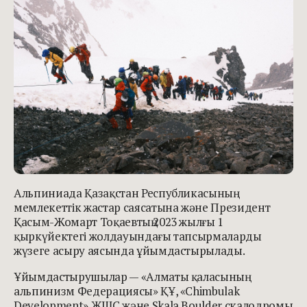
Альпиниада Қазақстан Республикасының
мемлекеттік жастар саясатына және Президент
Қасым-Жомарт Тоқаевтың 2023 жылғы 1
қыркүйектегі жолдауындағы тапсырмаларды
жүзеге асыру аясында ұйымдастырылады.
Ұйымдастырушылар — «Алматы қаласының
альпинизм Федерациясы» ҚҰ, «Chimbulak
Development» ЖШС және Skala Boulder скалодромы