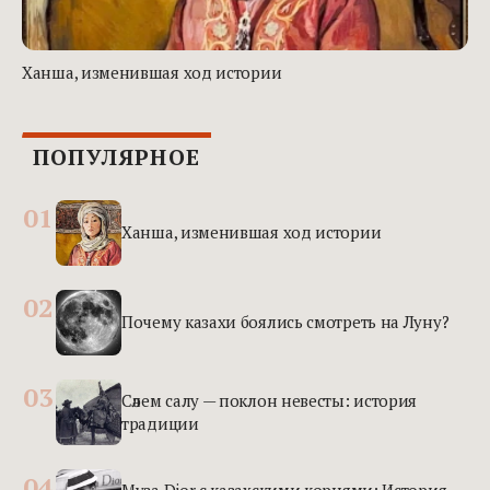
Ханша, изменившая ход истории
ПОПУЛЯРНОЕ
01
Ханша, изменившая ход истории
02
Почему казахи боялись смотреть на Луну?
03
Сәлем салу — поклон невесты: история
традиции
04
Муза Dior с казахскими корнями: История