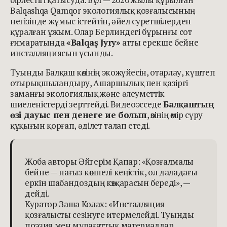
Balqashqa Qamqor экологиялық қозғалысының
негізінде жұмыс істейтін, әйел суретшілерден
құралған ұжым. Олар Берлиндегі бұрынғы сот
ғимаратында
«Balqaş Jyry»
атты ерекше бейне
инсталляциясын ұсынды.
Туынды Балқаш көлінің экожүйесін, отарлау, күштеп
отырықшыландыру, Ашаршылық пен қазіргі
заманғы экологиялық және әлеуметтік
шиеленістерді зерттейді. Видеоэсседе
Балқаштың
өзі дауыс пен денеге ие болып
, өзінің өмір сүру
құқығын қорғап, әділет талап етеді.
Жоба авторы Әйгерім Қапар: «Қозғалмалы
бейне — нағыз көшпелі кеңістік, ол даладағы
еркін шабандоздың көзқарасын береді», —
дейді.
Куратор Заша Колах: «Инсталляция
қозғалысты сезінуге итермелейді. Туынды
поэзия мен мұрағаттық материалдар