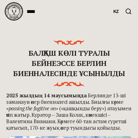
KZ
БАЛҚАШ КӨЛІ ТУРАЛЫ
БЕЙНЕЭССЕ БЕРЛИН
БИЕННАЛЕСІНДЕ ҰСЫНЫЛДЫ
2025 жылдың 14 маусымында
Берлинде 13-ші
заманауи өнер биенналесі ашылды. Биылғы көрме
«passing the fugitive on»
(«қашқынды беру») атауымен
өтіп жатыр. Куратор – Заша Колах, көмекшісі –
Валентина Вивиани. Көрмеге 60-тан астам суретші
қатысып, 170-ке жуық өнер туындысы қойылды.