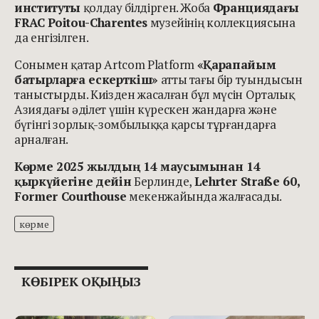
институты
қолдау білдірген. Жоба
Франциядағы
FRAC Poitou-Charentes
музейінің коллекциясына
да енгізілген.
Сонымен қатар Artcom Platform
«Қарапайым
батырларға ескерткіш»
атты тағы бір туындысын
таныстырды. Киізден жасалған бұл мүсін Орталық
Азиядағы әділет үшін күрескен жандарға және
бүгінгі зорлық-зомбылыққа қарсы тұрғандарға
арналған.
Көрме 2025 жылдың 14 маусымынан 14
қыркүйегіне дейін
Берлинде,
Lehrter Straße 60,
Former Courthouse
мекенжайында жалғасады.
көрме
КӨБІРЕК ОҚЫҢЫЗ