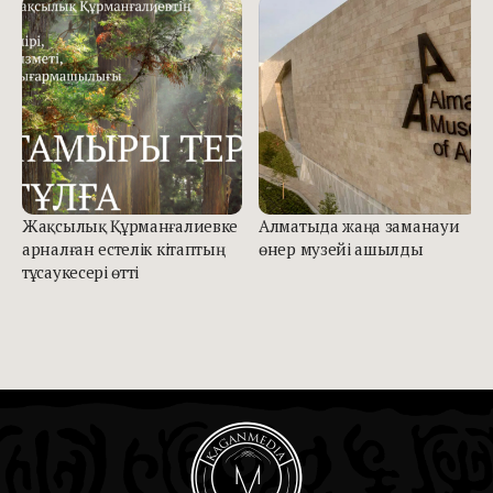
Жақсылық Құрманғалиевке
Алматыда жаңа заманауи
арналған естелік кітаптың
өнер музейі ашылды
тұсаукесері өтті