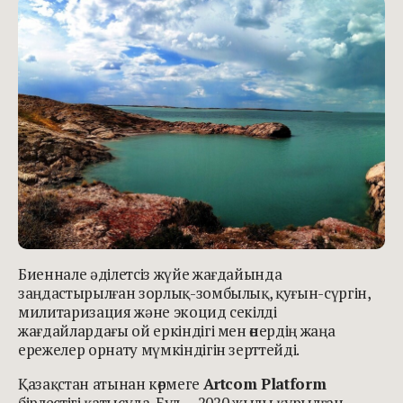
Биеннале әділетсіз жүйе жағдайында
заңдастырылған зорлық-зомбылық, қуғын-сүргін,
милитаризация және экоцид секілді
жағдайлардағы ой еркіндігі мен өнердің жаңа
ережелер орнату мүмкіндігін зерттейді.
Қазақстан атынан көрмеге
Artcom Platform
бірлестігі қатысуда. Бұл — 2020 жылы құрылған