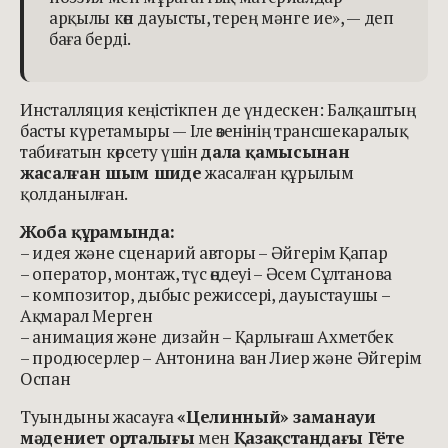
арқылы көп дауысты, терең мәнге ие», — деп
баға берді.
Инсталляция кеңістікпен де үндескен: Балқаштың
басты күретамыры — Іле өзенінің трансшекаралық
табиғатын көрсету үшін
дала қамысынан
жасалған шым шиде
жасалған құрылым
қолданылған.
Жоба құрамында:
– идея және сценарий авторы – Әйгерім Қапар
– оператор, монтаж, түс өңдеуі – Әсем Сұлтанова
– композитор, дыбыс режиссері, дауыстаушы –
Ақмарал Мерген
– анимация және дизайн – Қарлығаш Ахметбек
– продюсерлер – Антонина ван Лиер және Әйгерім
Оспан
Туындыны жасауға
«Целинный» заманауи
мәдениет орталығы
мен
Қазақстандағы Гёте