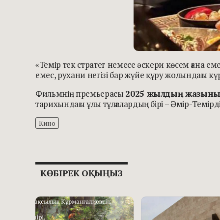
«Темір тек стратег немесе әскери көсем ғана еме
емес, рухани негізі бар жүйе құру жолындағы кү
Фильмнің премьерасы
2025 жылдың жазыны
тарихындағы ұлы тұлғалардың бірі – Әмір-Темір
Кино
КӨБІРЕК ОҚЫҢЫЗ