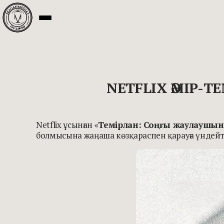
NETFLIX ӘМІР-
Netflix ұсынған «
Темірлан: Соңғы жаулаушын
болмысына жаңаша көзқараспен қарауға үндей