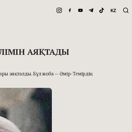
KZ
ІЛІМІН АЯҚТАДЫ
ары аяқталды. Бұл жоба — Әмір-Темірдің