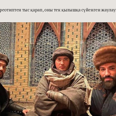
ереотиптен тыс қарап, оны тек қылышқа сүйенген жаулау