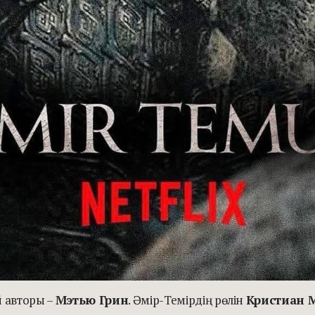
й авторы –
Мэтью Грин
. Әмір-Темірдің рөлін
Кристиан 