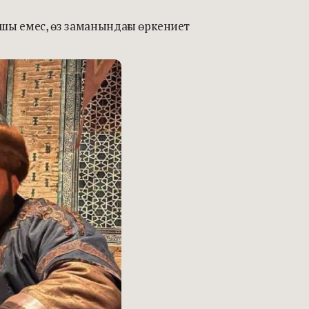
шы емес, өз заманындағы өркениет