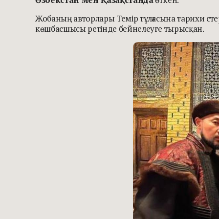
Жобаның авторлары Темір тұлғасына тарихи ст
көшбасшысы ретінде бейнелеуге тырысқан.