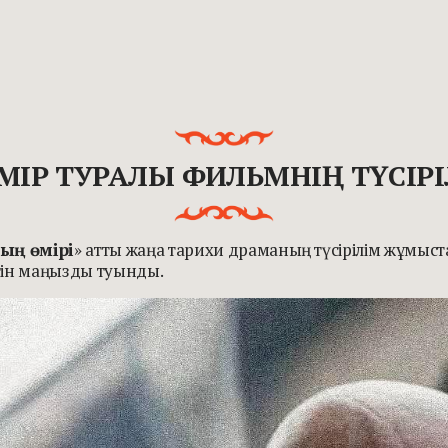
ТЕМІР ТУРАЛЫ ФИЛЬМНІҢ ТҮСІР
ың өмірі
» атты жаңа тарихи драманың түсірілім жұмыст
тін маңызды туынды.