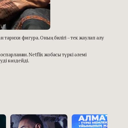
ан тарихи фигура. Оның билігі – тек жаулап алу
оспарланған. Netflix жобасы түркі әлемі
уді көздейді.