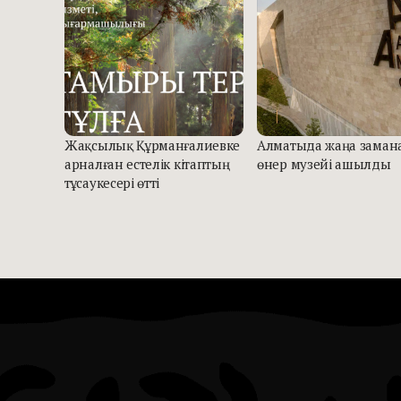
Жақсылық Құрманғалиевке
Алматыда жаңа заман
арналған естелік кітаптың
өнер музейі ашылды
тұсаукесері өтті