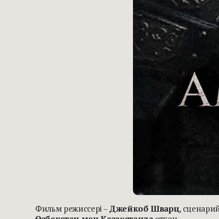
Фильм режиссері –
Джейкоб Шварц
, сценари
Өзбекстан мен Қазақстанда
өткен.