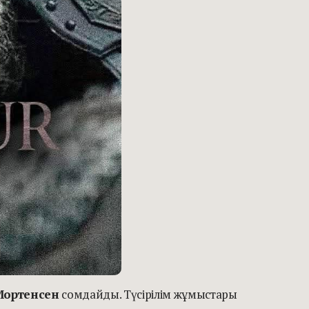
Мортенсен
сомдайды. Түсірілім жұмыстары