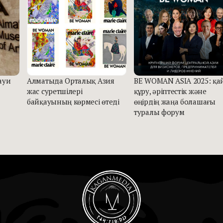
ауи
Алматыда Орталық Азия
BE WOMAN ASIA 2025: қа
жас суретшілері
құру, әріптестік және
байқауының көрмесі өтеді
өңірдің жаңа болашағы
туралы форум