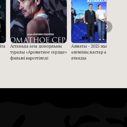
йта
Астанада ағза донорлығы
Алматы – 2025 жылғы Түркі
туралы «Ароматное сердце»
әлемінің жастар астанасы
фильмі көрсетіледі
атанды