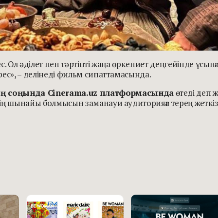
с. Ол әділет пен тәртіпті жаңа өркениет деңгейінде ұсынғ
рес», – делінеді фильм сипаттамасында.
ң соңында Cinerama.uz платформасында
өтеді деп ж
дің шынайы болмысын заманауи аудиторияға терең жеткіз