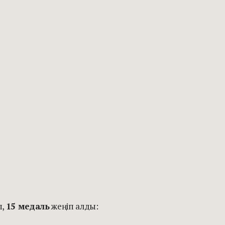
п,
15 медаль
жеңіп алды: