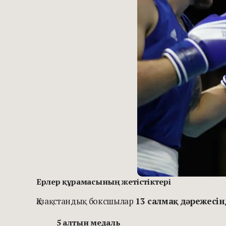
Ерлер құрамасының жетістіктері
Қазақстандық боксшылар
13 салмақ дәрежесін
5 алтын медаль