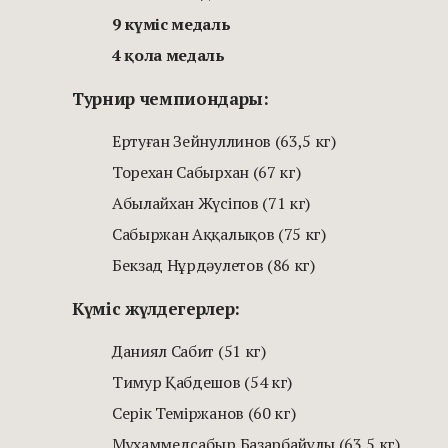
9 күміс медаль
4 қола медаль
Турнир чемпиондары:
Ертуған Зейнуллинов (63,5 кг)
Торехан Сабырхан (67 кг)
Абылайхан Жүсіпов (71 кг)
Сабыржан Аққалықов (75 кг)
Бекзад Нұрдәулетов (86 кг)
Күміс жүлдегерлер:
Даниял Сабит (51 кг)
Тимур Қабдешов (54 кг)
Серік Теміржанов (60 кг)
Мұхаммедсабыр Базарбайұлы (63,5 кг)