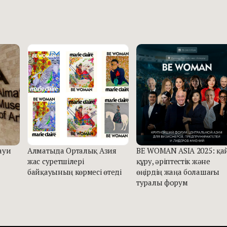
ауи
Алматыда Орталық Азия
BE WOMAN ASIA 2025: қа
жас суретшілері
құру, әріптестік және
байқауының көрмесі өтеді
өңірдің жаңа болашағы
туралы форум