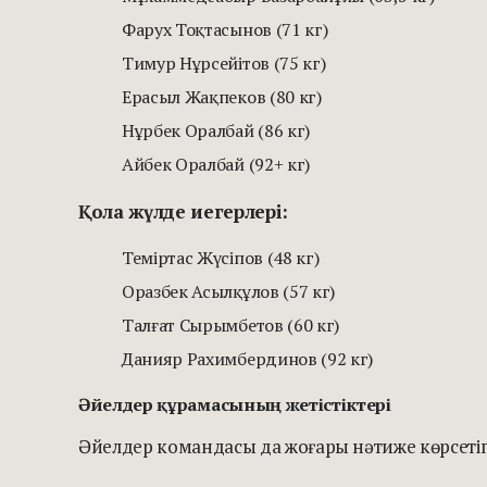
Фарух Тоқтасынов (71 кг)
Тимур Нұрсейітов (75 кг)
Ерасыл Жақпеков (80 кг)
Нұрбек Оралбай (86 кг)
Айбек Оралбай (92+ кг)
Қола жүлде иегерлері:
Теміртас Жүсіпов (48 кг)
Оразбек Асылқұлов (57 кг)
Талғат Сырымбетов (60 кг)
Данияр Рахимбердинов (92 кг)
Әйелдер құрамасының жетістіктері
Әйелдер командасы да жоғары нәтиже көрсеті