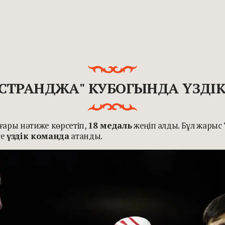
Н "СТРАНДЖА" КУБОГЫНДА ҮЗД
ғары нәтиже көрсетіп,
18 медаль
жеңіп алды. Бұл жарыс
те
үздік команда
атанды.