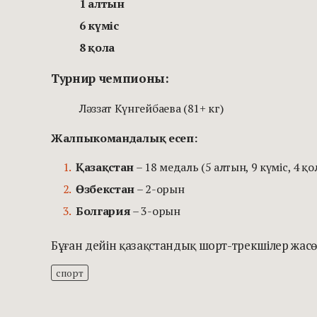
1 алтын
6 күміс
8 қола
Турнир чемпионы:
Ләззат Күнгейбаева (81+ кг)
Жалпыкомандалық есеп:
Қазақстан
– 18 медаль (5 алтын, 9 күміс, 4 қо
Өзбекстан
– 2-орын
Болгария
– 3-орын
Бұған дейін қазақстандық шорт-трекшілер жас
спорт