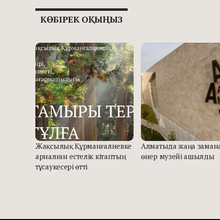
КӨБІРЕК ОҚЫҢЫЗ
Жақсылық Құрманғалиевке
Алматыда жаңа заман
арналған естелік кітаптың
өнер музейі ашылды
тұсаукесері өтті