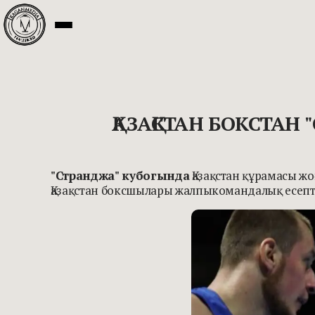
ҚАЗАҚСТАН БОКСТА
"Странджа" кубогында
Қазақстан құрамасы жо
Қазақстан боксшылары жалпыкомандалық есеп