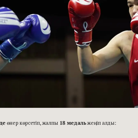
де
өнер көрсетіп, жалпы
18 медаль
жеңіп алды: