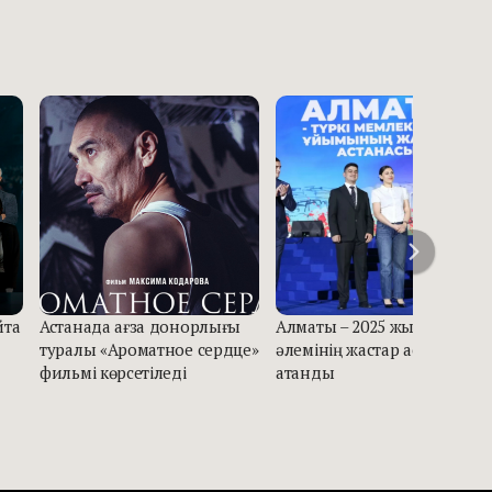
йта
Астанада ағза донорлығы
Алматы – 2025 жылғы Түркі
туралы «Ароматное сердце»
әлемінің жастар астанасы
фильмі көрсетіледі
атанды