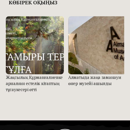
КӨБІРЕК ОҚЫҢЫЗ
Жақсылық Құрманғалиевке
Алматыда жаңа заманауи
арналған естелік кітаптың
өнер музейі ашылды
тұсаукесері өтті