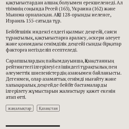
қақтығыстардан алшақ болуымен ерекшеленеді. Ал
тізімнің соңында Ресей (163), Украина (162) және
Мьянма орналасқан. АҚШ 128-орынды иеленсе,
Израиль 155-сатыда тұр.
Бейбітшілік индексі елдегі қылмыс деңгейі, саяси
тұрақтылық, қақтығыстарға араласу, әскери әлеует
және қоғамдағы сенімділік деңгейі сынды бірқатар
факторға негізделіп есептеледі.
Сарапшылардың пайымдауынша, Қазақстанның
рейтингтегі ілгерілеуі ел ішіндегі тұрақтылық пен
әлеуметтік шиеленістердің азаюымен байланысты.
Дегенмен, олар азаматтық сенімді нығайту және
халықаралық деңгейде бейбіт бастамаларды
ілгерілету жұмыстарын жалғастыру қажет екенін
атап өтті.
жаңалықтар
Қазақстан