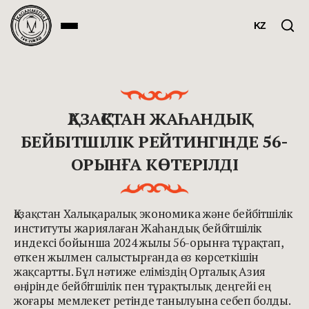
KZ
ҚАЗАҚСТАН ЖАҺАНДЫҚ
БЕЙБІТШІЛІК РЕЙТИНГІНДЕ 56-
ОРЫНҒА КӨТЕРІЛДІ
Қазақстан Халықаралық экономика және бейбітшілік
институты жариялаған Жаһандық бейбітшілік
индексі бойынша 2024 жылы 56-орынға тұрақтап,
өткен жылмен салыстырғанда өз көрсеткішін
жақсартты. Бұл нәтиже еліміздің Орталық Азия
өңірінде бейбітшілік пен тұрақтылық деңгейі ең
жоғары мемлекет ретінде танылуына себеп болды.