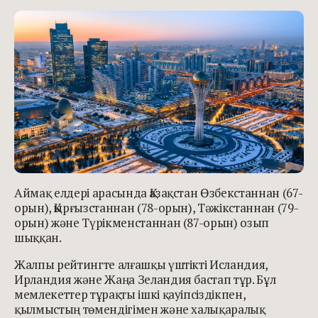
Аймақ елдері арасында Қазақстан Өзбекстаннан (67-
орын), Қырғызстаннан (78-орын), Тәжікстаннан (79-
орын) және Түрікменстаннан (87-орын) озып
шыққан.
Жалпы рейтингте алғашқы үштікті Исландия,
Ирландия және Жаңа Зеландия бастап тұр. Бұл
мемлекеттер тұрақты ішкі қауіпсіздікпен,
қылмыстың төмендігімен және халықаралық