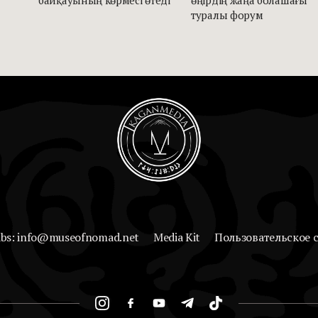
туралы форум
abs: info@museofnomad.net
Media Kit
Пользовательское 