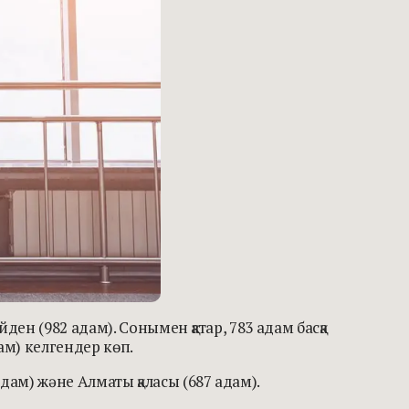
ен (982 адам). Сонымен қатар, 783 адам басқа
ам) келгендер көп.
ам) және Алматы қаласы (687 адам).