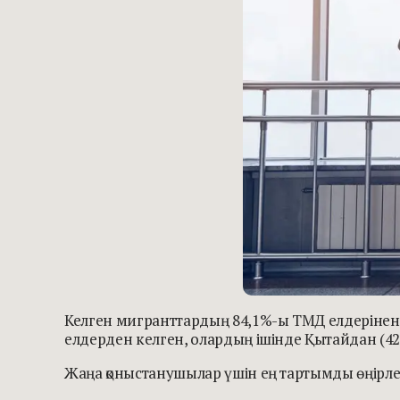
Келген мигранттардың 84,1%-ы ТМД елдерінен. Е
елдерден келген, олардың ішінде Қытайдан (42
Жаңа қоныстанушылар үшін ең тартымды өңірлер