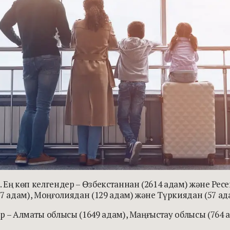
ң көп келгендер – Өзбекстаннан (2614 адам) және Ресейд
7 адам), Моңғолиядан (129 адам) және Түркиядан (57 ад
 – Алматы облысы (1649 адам), Маңғыстау облысы (764 ад