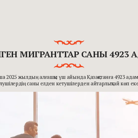
ЕЛГЕН МИГРАНТТАР САНЫ 4923
а 2025 жылдың алғашқы үш айында Қазақстанға 4923 адам 
елушілердің саны елден кетушілерден айтарлықтай көп еке