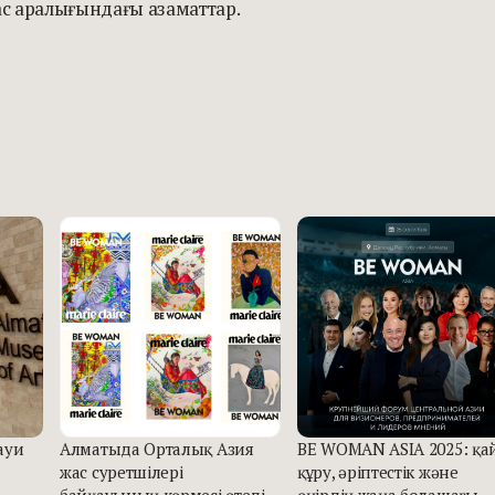
жас аралығындағы азаматтар.
ауи
Алматыда Орталық Азия
BE WOMAN ASIA 2025: қа
жас суретшілері
құру, әріптестік және
байқауының көрмесі өтеді
өңірдің жаңа болашағы