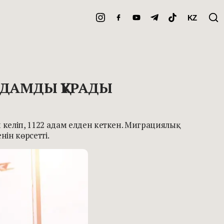
KZ
 АДАМДЫ ҚҰРАДЫ
келіп, 1122 адам елден кеткен. Миграциялық
нін көрсетті.