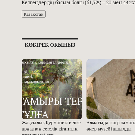
Келгендердің басым бөлігі (61,7%) – 20 мен 44 
Қазақстан
КӨБІРЕК ОҚЫҢЫЗ
Жақсылық Құрманғалиевке
Алматыда жаңа заман
арналған естелік кітаптың
өнер музейі ашылды
тұсаукесері өтті