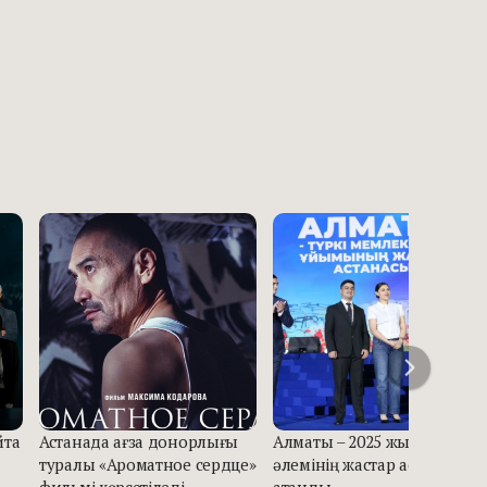
йта
Астанада ағза донорлығы
Алматы – 2025 жылғы Түркі
туралы «Ароматное сердце»
әлемінің жастар астанасы
фильмі көрсетіледі
атанды