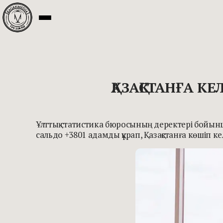
ҚАЗАҚСТАНҒА К
Ұлттық статистика бюросының деректері бойынш
сальдо +3801 адамды құрап, Қазақстанға көшіп к