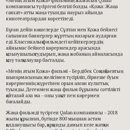
«Менің атым Қожа» фильмінің жалғасын Qalan
компаниясы түсіргені белгілі болды. «Қожа: Жаңа
саяхат» атты жаңа туынды наурыз айында
кинотеатрлардан көрсетіледі.
Бұған дейін көшелерде Сұлтан мен Қожа бейнесі
салынған баннерлер жұрттың назарын аударған
еді. Классикалық фильмдегі кейіпкерлердің
айнымас бейнесі көрермендер арасында
қызығушылық тудырып, жаңа жобаның айналасында
қызу талқылаулар басталды.
«Менің атым Қожа» фильмі – Бердібек Соқпақбаевтың
шығармасының желісімен түсіріліп, бірнеше буын
көрерменнің жүрегінен орын алған культтық
туынды. Дегенмен жаңа фильм бұрынғы сәттілікті
қайталай ала ма – оны уақыт пен көрермен
бағалайды.
Жаңа фильмді түсірген Qalan компаниясы – 2018
жылы құрылған, бүгінде 800 мыңнан астам
қолданушысы бар, қарқынды дамып келе жатқан