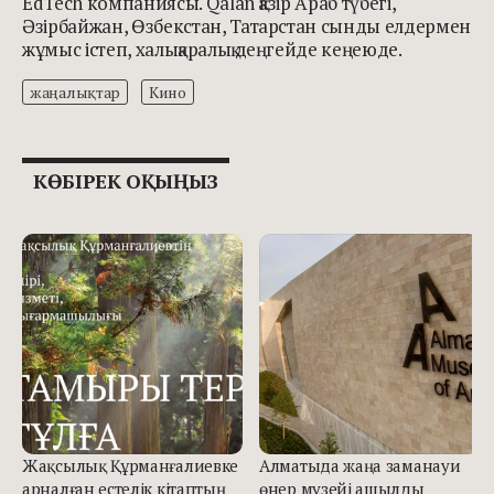
EdTech компаниясы. Qalan қазір Араб түбегі,
Әзірбайжан, Өзбекстан, Татарстан сынды елдермен
жұмыс істеп, халықаралық деңгейде кеңеюде.
жаңалықтар
Кино
КӨБІРЕК ОҚЫҢЫЗ
Жақсылық Құрманғалиевке
Алматыда жаңа заманауи
арналған естелік кітаптың
өнер музейі ашылды