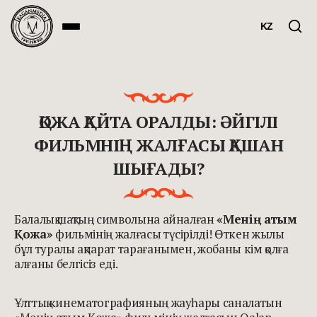
KZ
ҚОЖА ҚАЙТА ОРАЛДЫ: ӘЙГІЛІ
ФИЛЬМНІҢ ЖАЛҒАСЫ ҚАШАН
ШЫҒАДЫ?
Балалық шақтың символына айналған
«Менің атым
Қожа»
фильмінің жалғасы түсірілді! Өткен жылы
бұл туралы ақпарат тарағанымен, жобаны кім қолға
алғаны белгісіз еді.
Ұлттық кинематографияның жауһары саналатын