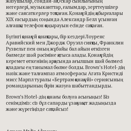
жазушылар, сондай-ақ Оскар сыйлығының
иегерлері, музыканттар, ғалымдар, зерттеушілер
және саясаткерлер тоқтаған. Қонақ үйдің қабырғалары
XIX ғасырдың соңында Александр Белл ұсынған
алғашқы телефон қоңырауын есінде сақтаған.
Бүгінгі қонақ үй қонақтары, бір кездері Лоуренс
Аравийский мен Джордж Оруэлл сияқты, Франклин
Рузвельт пен оның жұбайы бал айын өткізген
бөлмеде шәй рәсіміне қатыса алады. Қонақ үйдің
керемет өткенінің арқасында ағылшын шәй бөлмесі
қаладағы ең танымал бөлме болды. Brown’s Hotel-дің
нәзік және талғампаз атмосферасы Агата Кристиді
мисс Марпл туралы «Бертрам қонақ үйі» сериясының
романдарының бірін жазуға шабыттандырды.
Brown’s Hotel-дің қонағы болуға асығыңыз! Біз
сенімдіміз: сіз бұл сапарды ұзақ уақыт жадыңызда
және жүрегіңізде сақтайсыз!