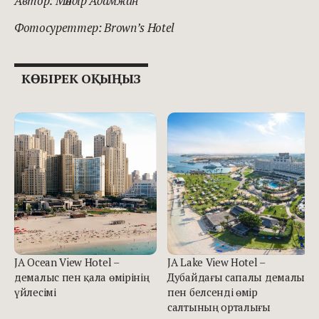
Автор: Мөлдір Адамжан
Фотосуреттер:
Brown’s Hotel
КӨБІРЕК ОҚЫҢЫЗ
JA Ocean View Hotel –
JA Lake View Hotel –
демалыс пен қала өмірінің
Дубайдағы сапалы демалыс
үйлесімі
пен белсенді өмір
салтының орталығы