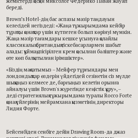
жемістерді қосқан миксолог Федерико Паван жауап
береді.
Brown’s Hotel-дің бас аспазы мәзір таңдауын
келесідей негіздеді: «Жаңа тұжырымдама кейбір
тұрақты қонақтар үшін күтпеген болып көрінуі мүмкін.
Жаңа мәзір тағамдары кешке ұсынуға қолайлы
классикалық британдық тіскебасарлармен шабыт
алады: құймақ, пісірілген крем қосылған бәліштер және
өте көп балқытылған ірімшіктер».
«Біздің мақсатымыз – Мейфер тұрғындары мен
лондондықтар өздерін үйдегідей сезінетін сіз мүлде
шыққыңыз келмесе де, барғыңыз келетін орынға
айналуы үшін Brown's жүрегінде кеңістік құру», –
деді стратегиялық тұжырымдама туралы Rocco Forte
қонақ үйлерінің мейрамхана қызметінің директоры
Лидия Форте.
Бейсенбіден сенбіге дейін Drawing Room-да джаз