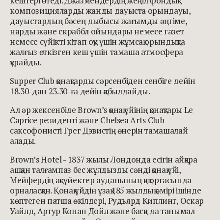
кештері өтеді. Джазмендердің жеңіл фондық
композицияларды жанды дауыста орындауы,
дауыстардың бәсең дыбысы жағымды әңгіме,
нарды және скраббл ойындары немесе газет
немесе сүйікті кітап оқу үшін жұмсақ орындықта
жалғыз өткізген кеш үшін тамаша атмосфера
құрайды.
Supper Club қонақтарды сәрсенбіден сенбіге дейін
18.30-дан 23.30-ға дейін қабылдайды.
Ал әр жексенбіде Brown’s қонақ үйінің қонақтары Le
Caprice резиденті және Chelsea Arts Club
саксофонисті Грег Дэвистің өнерін тамашалай
алады.
Brown’s Hotel - 1837 жылы Лондонда есігін айқара
ашқан талғампаз бес жұлдызды сәнді қонақ үйі,
Мейфердің ақсүйектер ауданының қақ ортасында
орналасқан. Қонақ үйдің ұзақ 185 жылдық өмірі ішінде
көптеген патша өкілдері, Рудьярд Киплинг, Оскар
Уайлд, Артур Конан Дойл және басқа да танымал