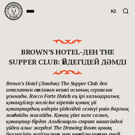
KZ
BROWN’S HOTEL-ДЕН THE
SUPPER CLUB: ҮЙДЕГІДЕЙ ДӘМДІ
Brown’s Hotel
(Лондон) Тhe Supper Club деп
аталатын ағылшын кешкі асының сериясын
ұсынады. Rocco Forte Hotels ең ірі халықаралық
қонақүйлер желісіне кіретін қонақ үй
қонақтардың өздерін үйдегідей сезінуі үшін барлық
жағдайды жасайды. Қонақ үйге келе салып,
қонақтар бірден Альбемарль-стрит көшесіндегі
үйден алыс жердегі The Drawing Room қонақ
бөлмесінің жайлылығы мен ыңғайлылығына енеді.