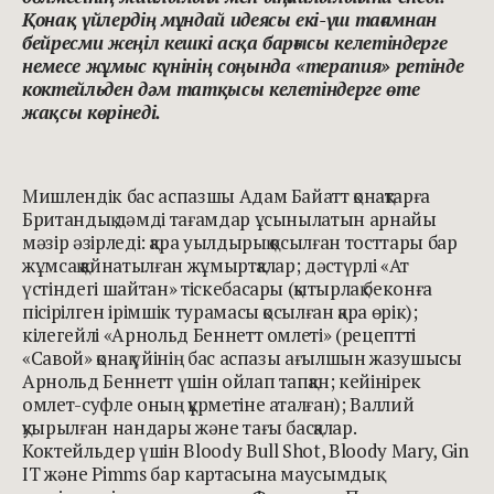
Қонақ үйлердің мұндай идеясы екі-үш тағамнан
бейресми жеңіл кешкі асқа барғысы келетіндерге
немесе жұмыс күнінің соңында «терапия» ретінде
коктейльден дәм татқысы келетіндерге өте
жақсы көрінеді.
Мишлендік бас аспазшы Адам Байатт қонақтарға
Британдық дәмді тағамдар ұсынылатын арнайы
мәзір әзірледі: қара уылдырық қосылған тосттары бар
жұмсақ қайнатылған жұмыртқалар; дәстүрлі «Ат
үстіндегі шайтан» тіскебасары (қытырлақ беконға
пісірілген ірімшік турамасы қосылған қара өрік);
кілегейлі «Арнольд Беннетт омлеті» (рецептті
«Савой» қонақ үйінің бас аспазы ағылшын жазушысы
Арнольд Беннетт үшін ойлап тапқан; кейінірек
омлет-суфле оның құрметіне аталған); Валлий
қуырылған нандары және тағы басқалар.
Коктейльдер үшін Bloody Bull Shot, Bloody Mary, Gin
IT және Pimms бар картасына маусымдық