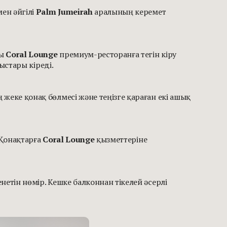
ен әйгілі
Palm Jumeirah
аралының керемет
йы
Coral Lounge
премиум-ресторанға тегін кіру
стары кіреді.
жеке қонақ бөлмесі және теңізге қараған екі ашық
 Қонақтарға
Coral Lounge
қызметтеріне
етін нөмір. Кешке балконнан тікелей әсерлі