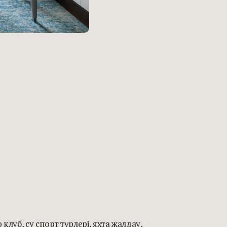
уб, су спорт түрлері, яхта жалдау,