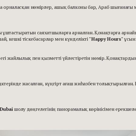
а орналасқан нөмірлер, ашық балконы бар, Араб шығанағы м
 ұштастыратын саяхатшыларға арналған. Қонақтарға арна
 шай, кешкі тіскебасарлар мен күнделікті
"Happy Hours"
ұсыны
гі жайлылық пен қызметті үйлестіретін нөмір. Қонақтардың 
ңктерінде жасалған, күңгірт ағаш жиһазбен толықтырылған.
 Dubai
шолу дөңгелегінің панорамалық көрінісімен ерекшелен