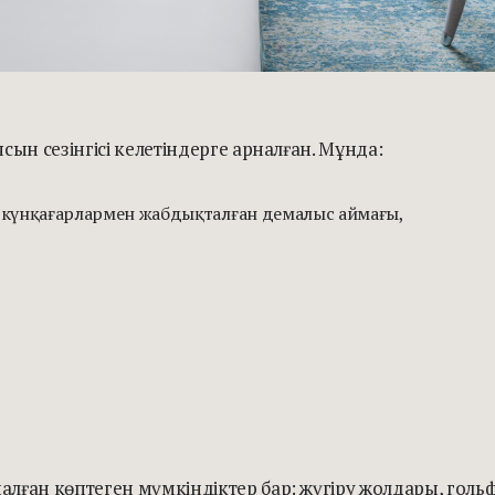
ын сезінгісі келетіндерге арналған. Мұнда:
күнқағарлармен жабдықталған демалыс аймағы,
ан көптеген мүмкіндіктер бар: жүгіру жолдары, гольф кл