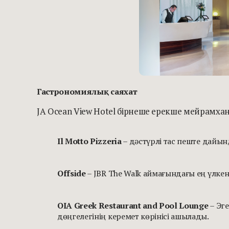
Гас
трономиялық саяхат
JA Ocean View Hotel бірнеше ерекше мейрамха
Il Motto Pizzeria
– дәстүрлі тас пеште дайы
Offside
– JBR The Walk аймағындағы ең үлке
OIA Greek Restaurant and Pool Lounge
– Эг
дөңгелегінің керемет көрінісі ашылады.