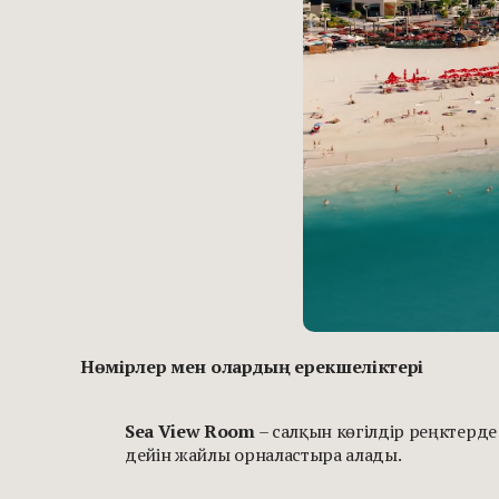
Нөмірлер мен олардың ерекшеліктері
Sea View Room
– салқын көгілдір реңктерде б
дейін жайлы орналастыра алады.