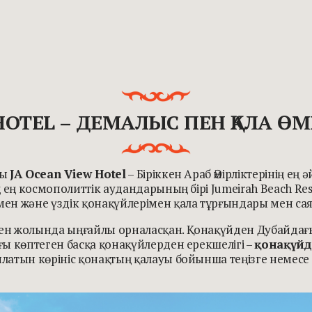
HOTEL – ДЕМАЛЫС ПЕН ҚАЛА ӨМ
ды
JA Ocean View Hotel
– Біріккен Араб Әмірліктерінің ең
 ең космополиттік аудандарының бірі Jumeirah Beach Res
ен және үздік қонақүйлерімен қала тұрғындары мен сая
уен жолында ыңғайлы орналасқан. Қонақүйден Дубайдағ
ы көптеген басқа қонақүйлерден ерекшелігі –
қонақүйд
атын көрініс қонақтың қалауы бойынша теңізге немесе 