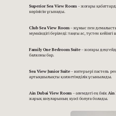
Superior Sea View Room
– жоғары қабаттард
көрінісін ұсынады.
Club Sea View Room
– жұмыс пен демалысты
мүмкіндігі беріледі: таңғы ас, түстен кейінгі
Family One Bedroom Suite
– жоғары деңгейде
балконы бар.
Sea View Junior Suite
– интерьері пастель ре
артықшылықты қолжетімділік ұсынылады.
Ain Dubai View Room
– әлемдегі ең биік
Ain
жарық шоуларының куәсі болуға болады.