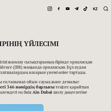
KZ
ІРІНІҢ ҮЙЛЕСІМІ
 әйгілі жағалау сызықтарының бірінде орналасқан
idence (JBR) маңында орналасқан. Бұл аудан
хатшылардың назарын үнемі өзіне тартады.
ы ең танымал ойын-сауық және демалыс
егі 346 нөмірдің барлығы
теңізге қарайтын
әлемдегі ең биік
Ain Dubai
шолу дөңгелегіне