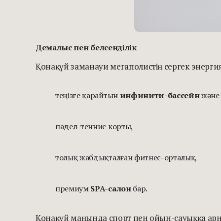
Демалыс пен белсенділік
Қонақүй заманауи мегаполистің сергек энергияс
теңізге қарайтын
инфинити-бассейн
және 
падел-теннис корты,
толық жабдықталған фитнес-орталық,
премиум
SPA-салон
бар.
Қонақүй маңында спорт пен ойын-сауыққа арналғ