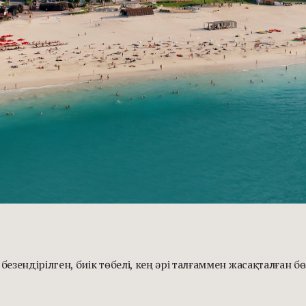
езендірілген, биік төбелі, кең әрі талғаммен жасақталған бөл