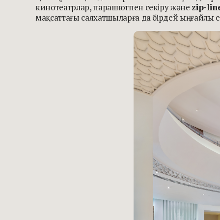
кинотеатрлар, парашютпен секіру және
zip-lin
мақсаттағы саяхатшыларға да бірдей ыңғайлы е