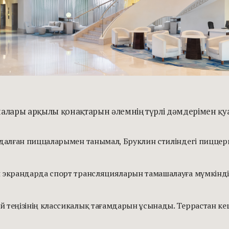
налары арқылы қонақтарын әлемнің түрлі дәмдерімен қу
ндалған пиццаларымен танымал, Бруклин стиліндегі пиццер
н экрандарда спорт трансляцияларын тамашалауға мүмкіндік
ей теңізінің классикалық тағамдарын ұсынады. Террастан 