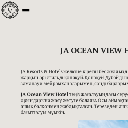
JA OCEAN VIEW 
JA Resorts & Hotels желісіне кіретін бес жұлдыз
жарқын әрі стильді қонақүй. Қонақүй Дубайдың
заманауи мейрамханаларымен, сәнді барларым
JA Ocean View Hotel
теңіз жағалауындағы сер
орындарына жаяу жетуге болады. Осы аймақтағ
ашық балконмен жабдықталған. Терезеден ашыл
бағытталуы мүмкін.