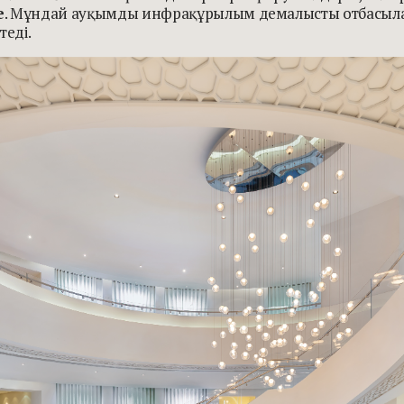
e
. Мұндай ауқымды инфрақұрылым демалысты отбасыларғ
теді.