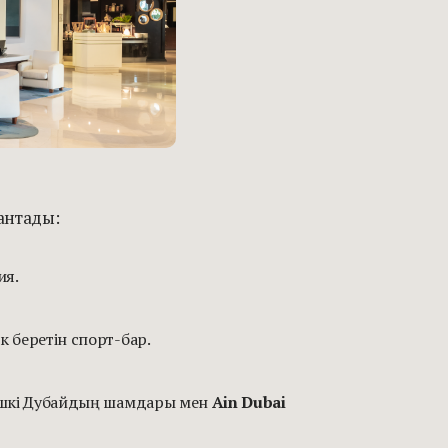
антады:
ия.
 беретін спорт-бар.
кешкі Дубайдың шамдары мен
Ain Dubai