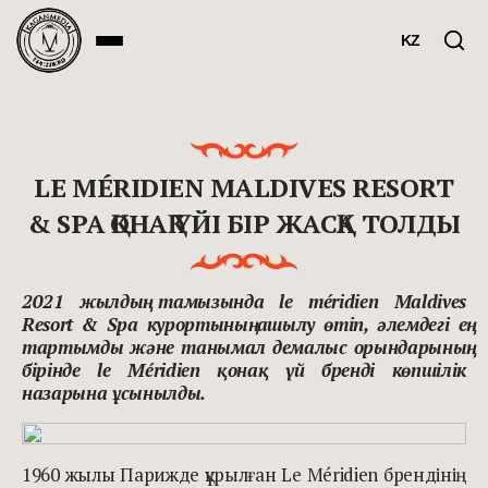
KZ
LE MÉRIDIEN MALDIVES RESORT
& SPA ҚОНАҚ ҮЙІ БІР ЖАСҚА ТОЛДЫ
2021 жылдың тамызында
le méridien Maldives
Resort & Spa
курортының ашылу өтіп, әлемдегі ең
тартымды және танымал демалыс орындарының
бірінде le Méridien қонақ үй бренді көпшілік
назарына ұсынылды.
1960 жылы Парижде құрылған Le Méridien брендінің