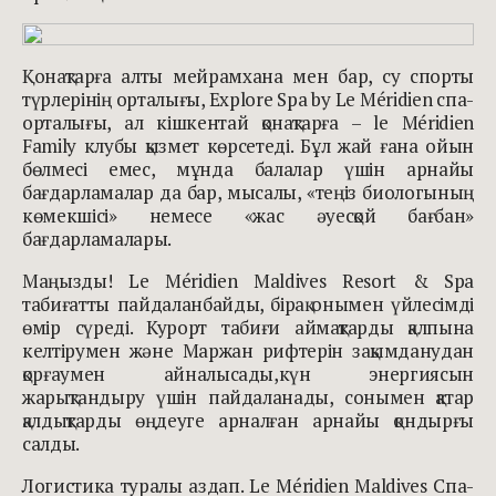
Қонақтарға алты мейрамхана мен бар, су спорты
түрлерінің орталығы, Explore Spa by Le Méridien спа-
орталығы, ал кішкентай қонақтарға – le Méridien
Family клубы қызмет көрсетеді. Бұл жай ғана ойын
бөлмесі емес, мұнда балалар үшін арнайы
бағдарламалар да бар, мысалы, «теңіз биологының
көмекшісі» немесе «жас әуесқой бағбан»
бағдарламалары.
Маңызды! Le Méridien Maldives Resort & Spa
табиғатты пайдаланбайды, бірақ онымен үйлесімді
өмір сүреді. Курорт табиғи аймақтарды қалпына
келтірумен және Маржан рифтерін зақымданудан
қорғаумен айналысады,күн энергиясын
жарықтандыру үшін пайдаланады, сонымен қатар
қалдықтарды өңдеуге арналған арнайы қондырғы
салды.
Логистика туралы аздап. Le Méridien Maldives Спа-