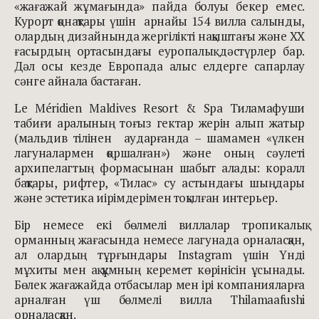
«жағажай жұмағында» пайда болуы бекер емес.
Курорт қонақтары үшін арнайы 154 вилла салынды,
олардың дизайнында жергілікті нақыштағы және ХХ
ғасырдың ортасындағы еуропалық дәстүрлер бар.
Дәл осы кезде Европада алыс елдерге сапарлау
сәнге айнала бастаған.
Le Méridien Maldives Resort & Spa Тиламафуши
табиғи аралының тоғыз гектар жерін алып жатыр
(мальдив тілінен аударғанда – шамамен «үлкен
лагуналармен қоршалған») және оның сәулеті
архипелагтың формасынан шабыт алады: коралл
бақтары, рифтер, «Тилас» су астындағы шыңдары
және эстетика иірімдерімен тоқылған интерьер.
Бір немесе екі бөлмелі виллалар тропикалық
орманның жағасында немесе лагунада орналасқан,
ал олардың тұрғындары Instagram үшін Үнді
мұхиты мен ақ құмның керемет көрінісін ұсынады.
Бөлек жағажайда отбасылар мен ірі компанияларға
арналған үш бөлмелі вилла Thilamaafushi
орналасқан.