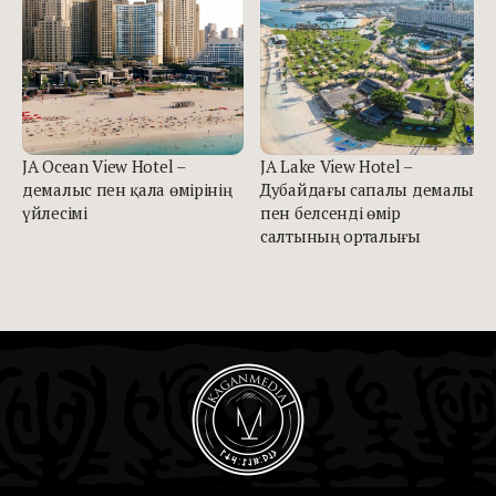
JA Ocean View Hotel –
JA Lake View Hotel –
демалыс пен қала өмірінің
Дубайдағы сапалы демалыс
үйлесімі
пен белсенді өмір
салтының орталығы