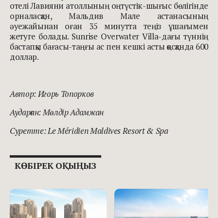
отелі Лавияни атоллының оңтүстік-шығыс бөлігінде
орналасқан, Мальдив Мале астанасының
әуежайынан оған 35 минутта теңіз ұшағымен
жетуге болады. Sunrise Overwater Villa-дағы түннің
бастапқы бағасы-таңғы ас пен кешкі асты қосқанда 600
доллар.
Автор: Игорь Топорков
Аударған: Мөлдір Адамжан
Суретте:
Le Méridien Maldives Resort & Spa
КӨБІРЕК ОҚЫҢЫЗ