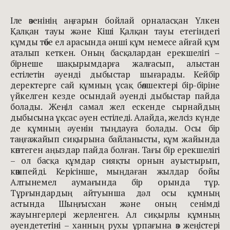
Іле өзенінің аңғарын бойлай орналасқан Үлкен
Қалқан тауы және Кіші Қалқан тауы етегіндегі
құмды төбе ел арасында әнші құм немесе айғай құм
аталып кеткен. Оның басқалардан ерекшелігі –
бірнеше шақырымдарға жалғасып, алыстан
естілетін әуенді дыбыстар шығарады. Кейбір
деректерге сай құмның ұсақ бөлшектері бір-біріне
үйкелген кезде осындай әуенді дыбыстар пайда
болады. Жеңіл самал жел ескенде сырнайдың
дыбысына ұқсас әуен естіледі. Алайда, желсіз күнде
де құмның әуенін тыңдауға болады. Осы бір
таңғажайып сиқырына байланысты, құм жайында
көптеген аңыздар пайда болған. Тағы бір ерекшелігі
– ол басқа құмдар сияқты орнын ауыстырып,
көшпейді. Керісінше, мыңдаған жылдар бойы
Алтынемел аумағында бір орында тұр.
Тұрғындардың айтуынша дәл осы құмның
астында Шыңғысхан және оның сенімді
жауынгерлері жерленген. Ал сиқырлы құмның
әуендететіні – ханның рухы ұрпағына өз жеңістері