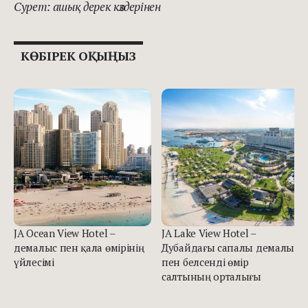
Сурет: ашық дерек көздерінен
КӨБІРЕК ОҚЫҢЫЗ
JA Ocean View Hotel –
JA Lake View Hotel –
демалыс пен қала өмірінің
Дубайдағы сапалы демалыс
үйлесімі
пен белсенді өмір
салтының орталығы