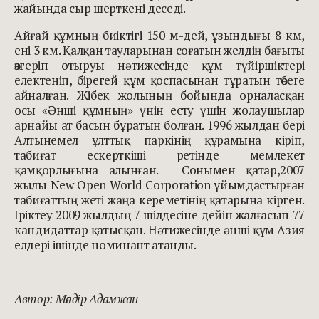
жайында сыр шерткені деседі.
Айғай құмның биіктігі 150 м-дей, ұзындығы 8 км,
ені 3 км. Қалқан тауларынан соғатын желдің бағыты
өзгеріп отыруы нәтижесінде құм түйіршіктері
електеніп, бірегей құм қоспасынан тұратын төбеге
айналған. Жібек жолының бойында орналасқан
осы «Әнші құмның» үнін есту үшін жолаушылар
арнайы ат басын бұратын болған. 1996 жылдан бері
Алтынемел ұлттық паркінің құрамына кіріп,
табиғат ескерткіші ретінде мемлекет
қамқорлығына алынған.
Сонымен қатар,
2007
жылы New Open World Corporation ұйымдастырған
табиғаттың жеті жаңа кереметінің қатарына кірген.
Іріктеу 2009 жылдың 7 шілдесіне дейін жалғасып 77
кандидаттар қатысқан. Нәтижесінде әнші құм Азия
елдері ішінде номинант атанды.
Автор: Мөлдір Адамжан