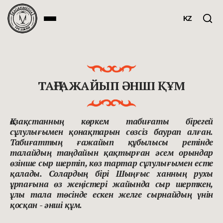
KZ
ТАҢҒАЖАЙЫП ӘНШІ ҚҰМ
Қазақстанның көркем табиғаты бірегей
сұлулығымен қонақтарын сөзсіз баурап алған.
Табиғаттың ғажайып құбылысы ретiнде
талайдың таңдайын қақтырған әсем орындар
өзінше сыр шертіп, көз тартар сұлулығымен есте
қалады. Солардың бірі Шыңғыс ханның
рухы
ұрпағына өз жеңістері жайында сыр шерткен,
ұлы тала төсінде ескен желге сырнайдың үнін
қосқан - әнші құм.