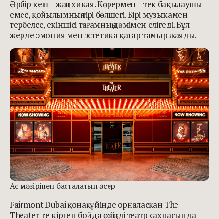
Әрбір кеш – жаңа хикая. Көрермен – тек бақылаушы
емес, қойылымның тірі бөлшегі. Бірі музыкамен
тербелсе, екіншісі тағамның дәмімен елігеді. Бұл
жерде эмоция мен эстетика қатар тамыр жаяды.
Ас мәзірінен басталатын әсер
Fairmont Dubai қонақүйінде орналасқан The
Theater-ге кірген бойда өзіңізді театр сахнасында