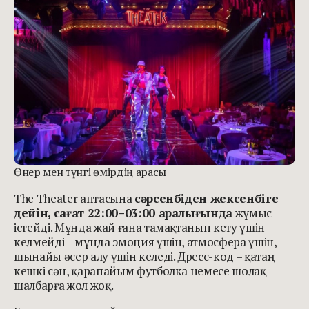
Өнер мен түнгі өмірдің арасы
The Theater аптасына
сәрсенбіден жексенбіге
дейін, сағат 22:00–03:00 аралығында
жұмыс
істейді. Мұнда жай ғана тамақтанып кету үшін
келмейді – мұнда эмоция үшін, атмосфера үшін,
шынайы әсер алу үшін келеді. Дресс-код – қатаң:
кешкі сән, қарапайым футболка немесе шолақ
шалбарға жол жоқ.