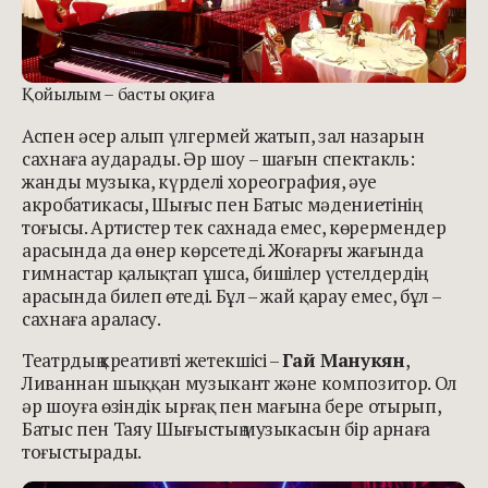
Қойылым – басты оқиға
Аспен әсер алып үлгермей жатып, зал назарын
сахнаға аударады. Әр шоу – шағын спектакль:
жанды музыка, күрделі хореография, әуе
акробатикасы, Шығыс пен Батыс мәдениетінің
тоғысы. Артистер тек сахнада емес, көрермендер
арасында да өнер көрсетеді. Жоғарғы жағында
гимнастар қалықтап ұшса, бишілер үстелдердің
арасында билеп өтеді. Бұл – жай қарау емес, бұл –
сахнаға араласу.
Театрдың креативті жетекшісі –
Гай Манукян
,
Ливаннан шыққан музыкант және композитор. Ол
әр шоуға өзіндік ырғақ пен мағына бере отырып,
Батыс пен Таяу Шығыстың музыкасын бір арнаға
тоғыстырады.