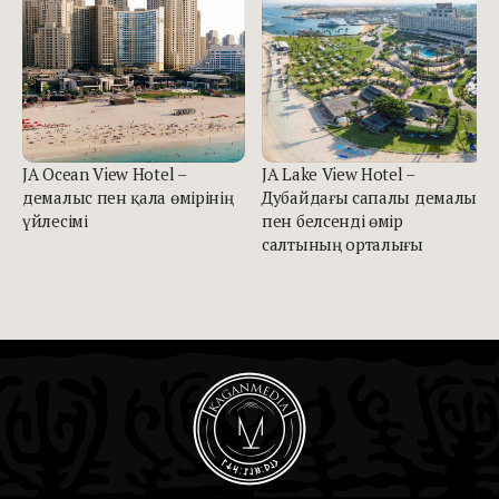
JA Ocean View Hotel –
JA Lake View Hotel –
демалыс пен қала өмірінің
Дубайдағы сапалы демалыс
үйлесімі
пен белсенді өмір
салтының орталығы