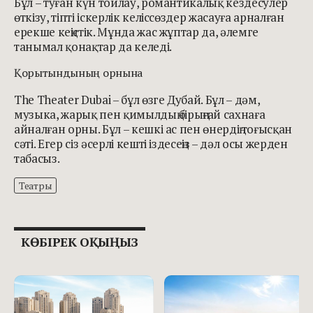
Бұл – туған күн тойлау, романтикалық кездесулер
өткізу, тіпті іскерлік келіссөздер жасауға арналған
ерекше кеңістік. Мұнда жас жұптар да, әлемге
танымал қонақтар да келеді.
Қорытындының орнына
The Theater Dubai – бұл өзге Дубай. Бұл – дәм,
музыка, жарық пен қимылдың бірыңғай сахнаға
айналған орны. Бұл – кешкі ас пен өнердің тоғысқан
сәті. Егер сіз әсерлі кешті іздесеңіз – дәл осы жерден
табасыз.
Театры
КӨБІРЕК ОҚЫҢЫЗ