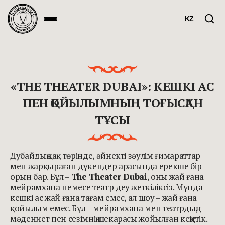
KZ
«THE THEATER DUBAI»: КЕШКІ АС
ПЕН ҚОЙЫЛЫМНЫҢ ТОҒЫСҚАН
ТҰСЫ
Дубайдың қақ төрінде, әйнекті зәулім ғимараттар
мен жарқыраған дүкендер арасында ерекше бір
орын бар. Бұл –
The Theater Dubai
, оны жай ғана
мейрамхана немесе театр деу жеткіліксіз. Мұнда
кешкі ас жай ғана тағам емес, ал шоу – жай ғана
қойылым емес. Бұл – мейрамхана мен театрдың,
мәдениет пен сезімнің шекарасы жойылған кеңістік.