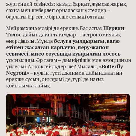
жүргендей сезінесіз: қызыл барқыт, жұмсақ жарық,
сахна мен шеңберлеп орналасқан үстелдер –
барлығы бір сәтте бірнеше сезімді оятады.
Мейрамхана мәзірі де ерекше. Бас аспаз
Шервин
Толос
дайындаған тағамдар – гастрономиялық
өнердің шыңы. Мұнда
белуга уылдырығы
,
вагю
етінен жасалған карпаччо
,
перу-жапон
севичесі
,
мисо соусында қуырылған лосось
ұсынылады. Әр тағам – дәмнің, пішін мен эмоцияның
үйлесімі. Ал коктейльдер ше? Мысалы,
«Butterfly
Negroni»
– күлгін түсті джинмен дайындалатын
ерекше сусын, оның дәмі де, түрі де нағыз
қойылымға лайық.