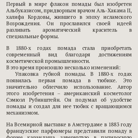
Первый в мире флакон помады был изобретен
Альбуказисом, придворным врачом Аль-Хакама II,
халифа Кордовы, жившего в эпоху исламского
Возрождения. Он прославился своей идеей
разливать ароматический краситель в
специальные формы.
В 1880-х годах помада стала приобретать
современный вид благодаря достижениям
косметической промышленности.
В это время произошло несколько изменений:
Упаковка губной помады. В 1880-х годах
появилась первая помада в тюбике. Это
значительно облегчило использование. Автор
этого изобретения – американский косметолог
Сэмюэл Рубинштейн. Он подумал об удобстве
помады и создал для нее тюбик с вращающимся
механизмом.
На Всемирной выставке в Амстердаме в 1883 году
французские парфюмеры представили помаду в
форме карандаша, завернутую в папиросную