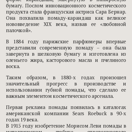
бумагу. Послом инновационного косметического
продукта стала французская актриса Сара Бернар.
Она похвалила помаду-карандаш как великое
нововведение XIX века, назвав ее «любовной
палочкой».
В 1884 году парижские парфюмеры впервые
представили современную помаду – она была
завернута в шелковую бумагу и изготовлена ​​из
оленьего жира, касторового масла и пчелиного
воска.
Таким образом, в 1880-х годах произошел
значительный прогресс в производстве и
использовании губной помады, что сделало ее
важным элементом косметического арсенала.
Первая реклама помады появилась в каталогах
американской компании Sears Roebuck в 90-х
годах 19 века.
В 1915 году изобретение Морисом Леви помады в
металлическом тюбике спровоцировало