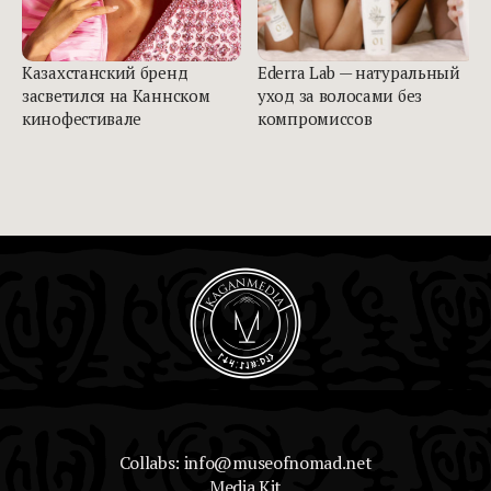
Казахстанский бренд
Ederra Lab — натуральный
засветился на Каннском
уход за волосами без
кинофестивале
компромиссов
Collabs: info@museofnomad.net
Media Kit