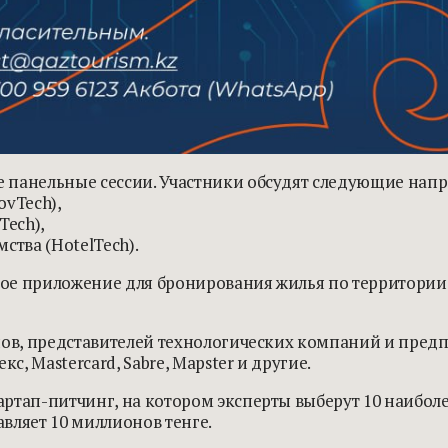
 панельные сессии. Участники обсудят следующие напр
ovTech),
Tech),
ства (HotelTech).
е приложение для бронирования жилья по территории К
пов, представителей технологических компаний и пред
с, Mastercard, Sabre, Mapster и другие.
артап-питчинг, на котором эксперты выберут 10 наибо
вляет 10 миллионов тенге.