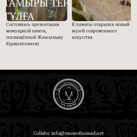
Состоялась презентация
В Алматы открылся новый
мемуарной книги,
музей современного
посвящённой Жаксылыку
искусства
Курмангалиеву
Collabs: info@museofnomad.net