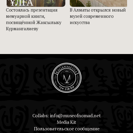
Состоялась презентация
В Алматы открылся новый
мемуарной книги,
музей современного
посвящённой Жаксылыку
искусства
Курмангалиеву
Collabs: info@museofnomad.net
Media Kit
Пользовательское сообщение