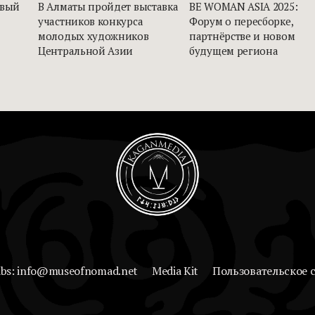
овый
В Алматы пройдет выставка
BE WOMAN ASIA 2025:
участников конкурса
Форум о пересборке,
молодых художников
партнёрстве и новом
Центральной Азии
будущем региона
abs: info@museofnomad.net
Media Kit
Пользовательское 