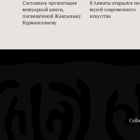
Состоялась презентация
В Алматы открылся н
мемуарной книги,
музей современного
посвящённой Жаксылыку
искусства
Курмангалиеву
Coll