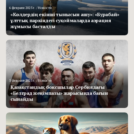
6 февраля 2025 г.
/ Новости
«Көлдердің екінші тынысын ашу»: «Бурабай»
ұлттық паркіндегі суқоймаларда аэрация
жұмысы басталды
5 февраля 2025 г.
/ Новости
Қазақстандық боксшылар Сербиядағы
«Белград жеңімпазы» жарысында бағын
сынайды