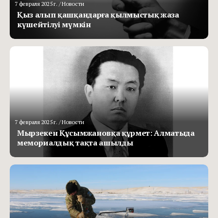
7 февраля 2025 г.
/ Новости
Қыз алып қашқандарға қылмыстық жаза
күшейтілуі мүмкін
7 февраля 2025 г.
/ Новости
Мырзекен Құсымжановқа құрмет: Алматыда
мемориалдық тақта ашылды