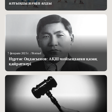
алтынды жеңіп алды
7 февраля 2025 г.
/ Nomad
Нұртас Оңдасынов: АҚШ мойындаған қазақ
қайраткері