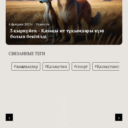
4 февраля 2025 г.
/ Новости
3 қыркүйек – Қазақы ит тұқымдары күні
болып бекітілді
СВЯЗАННЫЕ ТЕГИ
#жаңалықтар
#Қазақстан
#спорт
#Қазақстанспор
1
2
3
‹
›
4
5