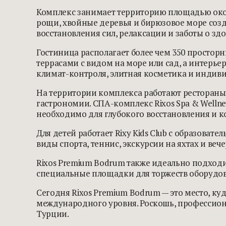
Комплекс занимает территорию площадью око
рощи, хвойные деревья и бирюзовое море соз
восстановления сил, релаксации и заботы о здо
Гостиница располагает более чем 350 просто
террасами с видом на море или сад, а интерь
климат-контроля, элитная косметика и индиви
На территории комплекса работают рестораны
гастрономии. СПА-комплекс Rixos Spa & Wellne
необходимо для глубокого восстановления и к
Для детей работает Rixy Kids Club с образов
виды спорта, теннис, экскурсии на яхтах и ве
Rixos Premium Bodrum также идеально подходи
специальные площадки для торжеств оборудов
Сегодня Rixos Premium Bodrum — это место, ку
международного уровня. Роскошь, профессион
Турции.