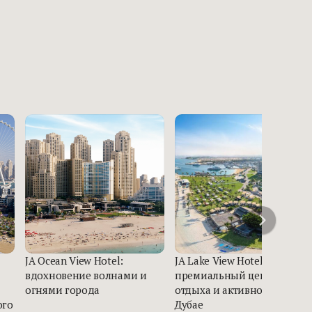
JA Ocean View Hotel:
JA Lake View Hotel –
вдохновение волнами и
премиальный центр
огнями города
отдыха и активной жизни 
ого
Дубае