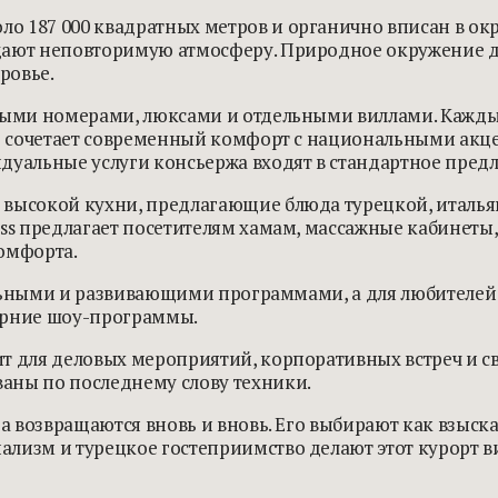
ло 187 000 квадратных метров и органично вписан в о
дают неповторимую атмосферу. Природное окружение д
ровье.
рными номерами, люксами и отдельными виллами. Кажд
ер сочетает современный комфорт с национальными акц
дуальные услуги консьержа входят в стандартное предл
 высокой кухни, предлагающие блюда турецкой, италья
ss предлагает посетителям хамам, массажные кабинеты, 
омфорта.
ательными и развивающими программами, а для любител
черние шоу-программы.
т для деловых мероприятий, корпоративных встреч и св
аны по последнему слову техники.
да возвращаются вновь и вновь. Его выбирают как взыска
ализм и турецкое гостеприимство делают этот курорт 