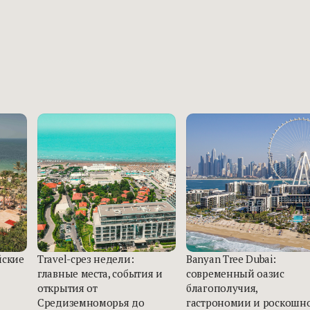
йские
Travel-срез недели:
Banyan Tree Dubai:
главные места, события и
современный оазис
открытия от
благополучия,
Средиземноморья до
гастрономии и роскошн