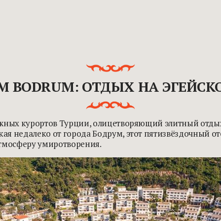
UM BODRUM: ОТДЫХ НА ЭГЕЙСК
ижных курортов Турции, олицетворяющий элитный отдых
я недалеко от города Бодрум, этот пятизвёздочный от
атмосферу умиротворения.