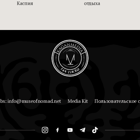
Каспия
отдыха
abs: info@museofnomad.net
Media Kit
Пользовательское 