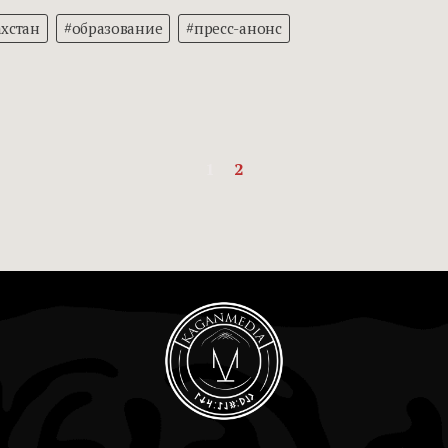
ахстан
#образование
#пресс-анонс
1
2