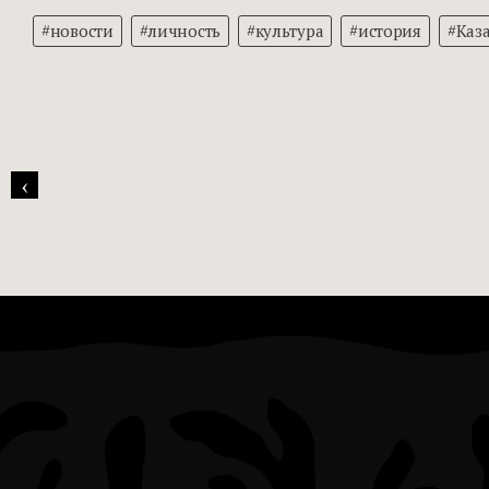
#новости
#личность
#культура
#история
#Каз
‹