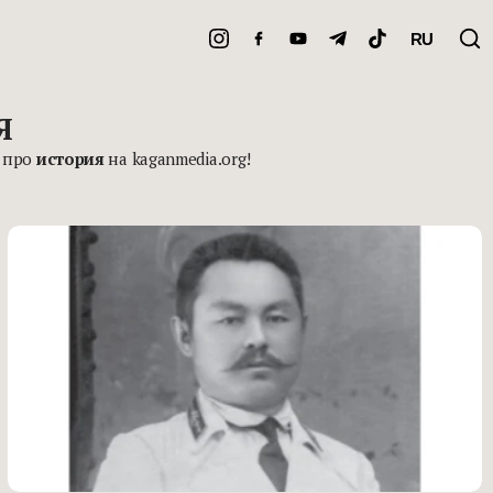
RU
Я
ю про
история
на kaganmedia.org!