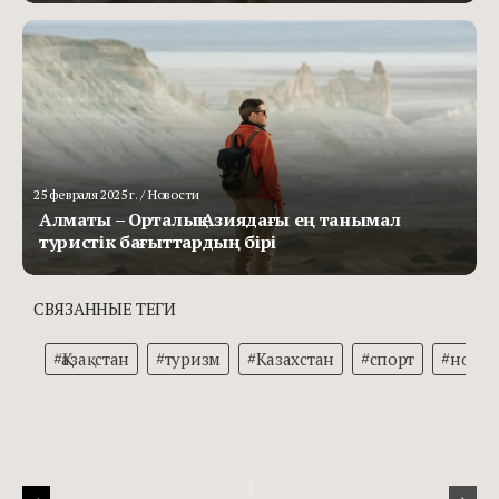
25 февраля 2025 г.
/ Новости
Алматы – Орталық Азиядағы ең танымал
туристік бағыттардың бірі
СВЯЗАННЫЕ ТЕГИ
#Қазақстан
#туризм
#Казахстан
#спорт
#новос
1
›