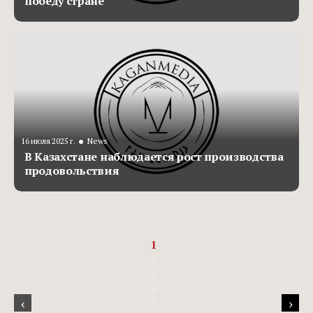
победу стране
•
16 июля 2025 г.
News
В Казахстане наблюдается рост производства
продовольствия
1
2
3
4
‹
›
5